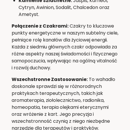
Kamienie Szlachetne:
Jaspis, Karneol,
Cytryn, Awinion, Sodalit, Chalcedon oraz
Ametyst.
Połączenie z Czakrami:
Czakry to kluczowe
punkty energetyczne w naszym subtelny ciele,
pełniące rolę kanałów dla życiowej energii.
Każda z siedmiu głównych czakr odpowiada za
różne aspekty naszej świadomości i fizycznego
samopoczucia, wpływając na ogólną vitalność
i rozwój duchowy.
Wszechstronne Zastosowanie:
To wahadło
doskonale sprawdzi się w różnorodnych
praktykach terapeutycznych, takich jak
aromaterapia, ziołolecznictwo, radionika,
homeopatia, terapia olejkami eterycznymi
oraz wróżenie z kart. Jego precyzja i
wszechstronność czynią z niego niezbędne
narzędzie dla terapeutów i praktyków.