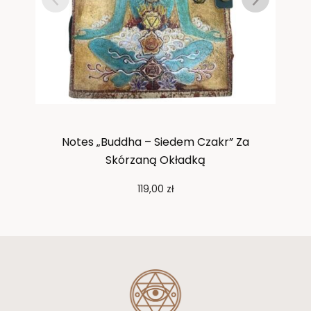
Notes „Buddha – Siedem Czakr” Za
Not
Skórzaną Okładką
119,00
zł