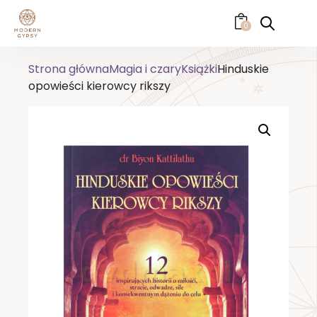
0
Strona główna
Magia i czary
Książki
Hinduskie
opowieści kierowcy rikszy