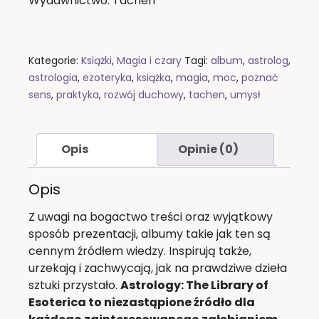
Wydawnictwo: Tachen
Kategorie:
Książki
,
Magia i czary
Tagi:
album
,
astrolog
,
astrologia
,
ezoteryka
,
książka
,
magia
,
moc
,
poznać
sens
,
praktyka
,
rozwój duchowy
,
tachen
,
umysł
Opis
Opinie (0)
Opis
Z uwagi na bogactwo treści oraz wyjątkowy
sposób prezentacji, albumy takie jak ten są
cennym źródłem wiedzy. Inspirują także,
urzekają i zachwycają, jak na prawdziwe dzieła
sztuki przystało.
Astrology: The Library of
Esoterica to niezastąpione źródło dla